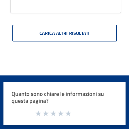
CARICA ALTRI RISULTATI
Quanto sono chiare le informazioni su
questa pagina?
Valuta da 1 a 5 stelle la pagina
Valuta 1 stelle su 5
Valuta 2 stelle su 5
Valuta 3 stelle su 5
Valuta 4 stelle su 5
Valuta 5 stelle su 5