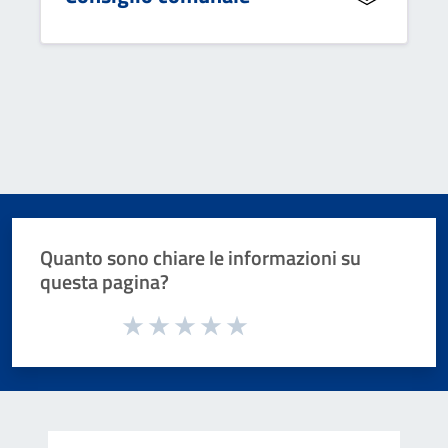
Quanto sono chiare le informazioni su
questa pagina?
Valuta da 1 a 5 stelle la pagina
Valuta 1 stelle su 5
Valuta 2 stelle su 5
Valuta 3 stelle su 5
Valuta 4 stelle su 5
Valuta 5 stelle su 5