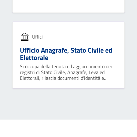
dell'ente in ordine alla conformità dell'azione
amministrativa alle leggi, allo statuto ed ai
regolamenti.
Uffici
Ufficio Anagrafe, Stato Civile ed
Elettorale
Si occupa della tenuta ed aggiornamento dei
registri di Stato Civile, Anagrafe, Leva ed
Elettorali; rilascia documenti d'identità e
certificati, gestisce le consultazioni elettorali e
l‘Anagrafe degli Italiani Residenti all’Estero.