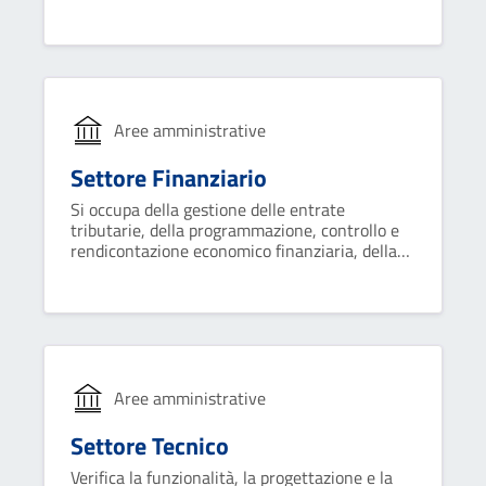
interna ed esterna; fornisce supporto agli
organi di governo e alle altre strutture
organizzative dell'ente.
Aree amministrative
Settore Finanziario
Si occupa della gestione delle entrate
tributarie, della programmazione, controllo e
rendicontazione economico finanziaria, della
gestione del bilancio e assolvimento degli
obblighi fiscali, della gestione del trattamento
economico del personale.
Aree amministrative
Settore Tecnico
Verifica la funzionalità, la progettazione e la