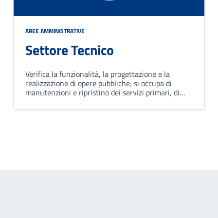
AREE AMMINISTRATIVE
Settore Tecnico
Verifica la funzionalità, la progettazione e la
realizzazione di opere pubbliche; si occupa di
manutenzioni e ripristino dei servizi primari, di
immobili, stabili di proprietà comunale; controlla le
pratiche edilizie presentate da parte dei privati.