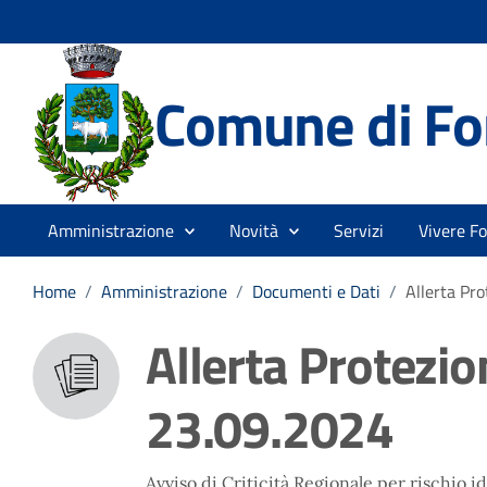
Comune di Fo
Amministrazione
Novità
Servizi
Vivere F
Home
/
Amministrazione
/
Documenti e Dati
/
Allerta Pro
Allerta Protezion
23.09.2024
Avviso di Criticità Regionale per rischio i