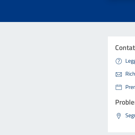
Contat
Legg
Rich
Pre
Proble
Segn