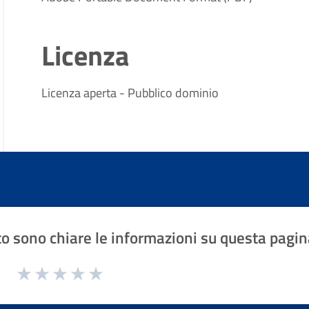
Licenza
Licenza aperta - Pubblico dominio
o sono chiare le informazioni su questa pagin
1 a 5 stelle la pagina
Valuta 1 stelle su 5
Valuta 2 stelle su 5
Valuta 3 stelle su 5
Valuta 4 stelle su 5
Valuta 5 stelle su 5