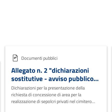
Documenti pubblici
Allegato n. 2 "dichiarazioni
sostitutive - avviso pubblico
per la concessione di aree per
Dichiarazioni per la presentazione della
la realizzazione di sepolcri
richiesta di concessione di area per la
privati nel cimitero comunale"
realizzazione di sepolcri privati nel cimitero
comunale