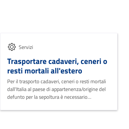
Servizi
Trasportare cadaveri, ceneri o
resti mortali all'estero
Per il trasporto cadaveri, ceneri o resti mortali
dall'Italia al paese di appartenenza/origine del
defunto per la sepoltura è necessario
conseguire l'autorizzazione per l'estradizione
(detta anche passaporto mortuario) previa
richiesta documentata all'Ufficio di Stato Civile
del comune del decesso o del comune ove il