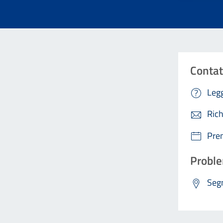
Contat
Legg
Rich
Pre
Proble
Segn