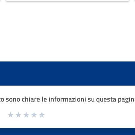
o sono chiare le informazioni su questa pagin
1 a 5 stelle la pagina
Valuta 1 stelle su 5
Valuta 2 stelle su 5
Valuta 3 stelle su 5
Valuta 4 stelle su 5
Valuta 5 stelle su 5