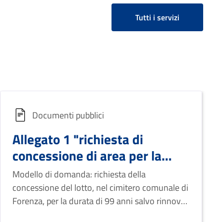
cadavere è stato rinvenuto.
Tutti i servizi
Documenti pubblici
Allegato 1 "richiesta di
concessione di area per la
realizzazione di sepolcri
Modello di domanda: richiesta della
privati nel cimitero comunale"
concessione del lotto, nel cimitero comunale di
Forenza, per la durata di 99 anni salvo rinnovo,
al fine di costruire un sepolcro funerario privato