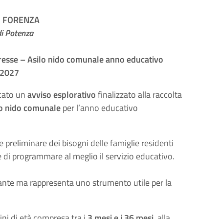
I FORENZA
di Potenza
eresse – Asilo nido comunale anno educativo
/2027
icato un
avviso esplorativo
finalizzato alla raccolta
lo nido comunale
per l’anno educativo
e preliminare dei bisogni delle famiglie residenti
ne di programmare al meglio il servizio educativo.
olante ma rappresenta uno strumento utile per la
i di età compresa tra i
3 mesi e i 36 mesi
, alla